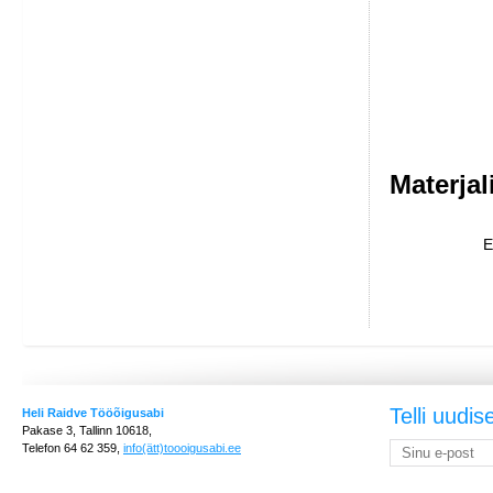
Materjal
E
Telli uudis
Heli Raidve Tööõigusabi
Pakase 3, Tallinn 10618,
Telefon 64 62 359,
info(ätt)toooigusabi.ee