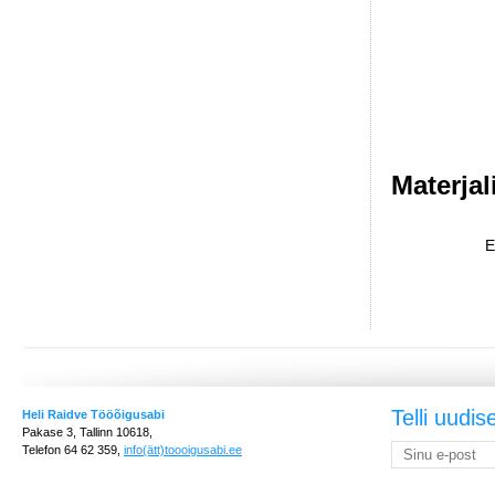
Materjal
E
Telli uudis
Heli Raidve Tööõigusabi
Pakase 3, Tallinn 10618,
Telefon 64 62 359,
info(ätt)toooigusabi.ee