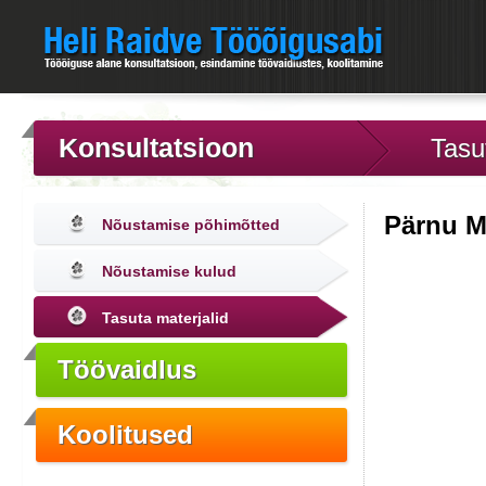
Konsultatsioon
Tasu
Pärnu M
Nõustamise põhimõtted
Nõustamise kulud
Tasuta materjalid
Töövaidlus
Koolitused