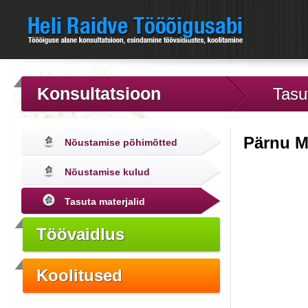
Konsultatsioon
Tasu
Pärnu M
Nõustamise põhimõtted
Nõustamise kulud
Tasuta materjalid
Töövaidlus
Koolitused