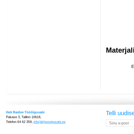
Materjal
E
Telli uudis
Heli Raidve Tööõigusabi
Pakase 3, Tallinn 10618,
Telefon 64 62 359,
info(ätt)toooigusabi.ee