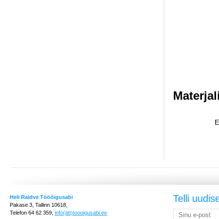
Materjal
E
Telli uudis
Heli Raidve Tööõigusabi
Pakase 3, Tallinn 10618,
Telefon 64 62 359,
info(ätt)toooigusabi.ee