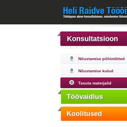
Konsultatsioon
Nõustamise põhimõtted
Nõustamise kulud
Tasuta materjalid
Töövaidlus
Koolitused