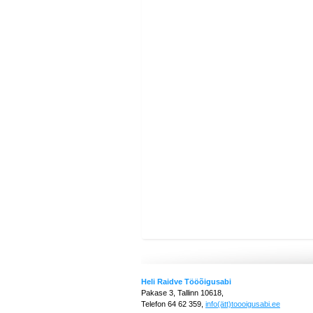
Heli Raidve Tööõigusabi
Pakase 3, Tallinn 10618,
Telefon 64 62 359,
info(ätt)toooigusabi.ee